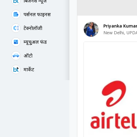
बिजनेस न्यूज
पर्सनल फाइनेंस
Priyanka Kumar
टेक्नोलॉजी
New Delhi
,
UPDA
म्यूचु्अल फंड
ऑटो
मार्केट