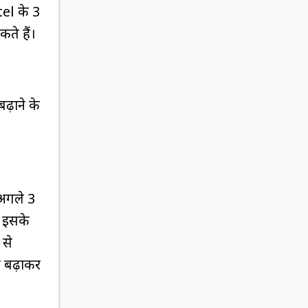
tel के 3
ते हैं।
ढ़ाने के
 अगले 3
ो इसके
 से
े बढ़ाकर