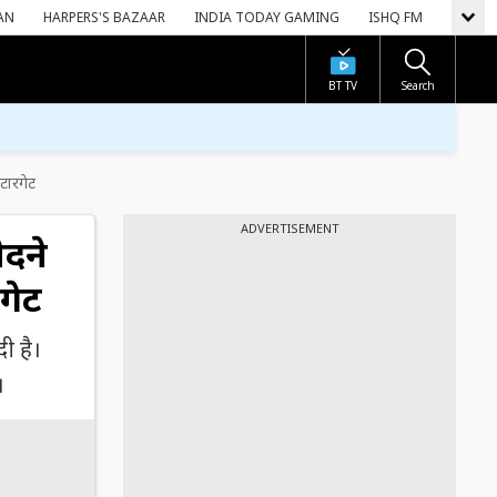
AN
HARPERS'S BAZAAR
INDIA TODAY GAMING
ISHQ FM
BT TV
Search
टारगेट
ADVERTISEMENT
ीदने
गेट
ी है।
।