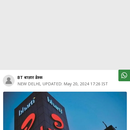
पर्सनल
फाइनेंस
टेक्नोलॉजी
म्यूचु्अल
फंड
ऑटो
मार्केट
BT बाज़ार डेस्क
NEW DELHI
,
UPDATED:
May 20, 2024 17:26 IST
शेयर
बाज़ार
ट्रेंडिंग
बिजनेस
न्यूज
वीडियो