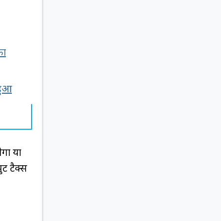
का
हुआ
ेगा या
ट टैक्स