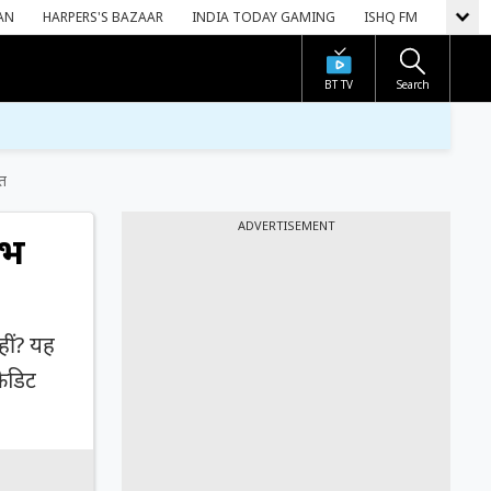
AN
HARPERS'S BAZAAR
INDIA TODAY GAMING
ISHQ FM
BT TV
Search
ात
ADVERTISEMENT
ाभ
हीं? यह
रेडिट