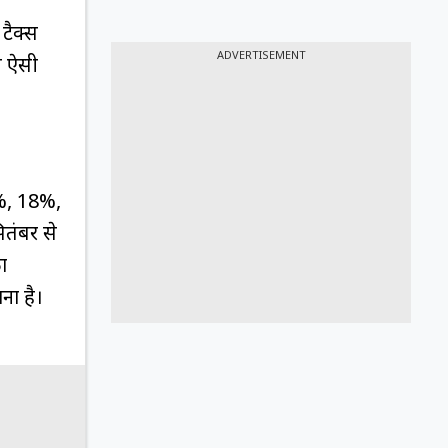
टैक्स
ADVERTISEMENT
े ऐसी
2%, 18%,
तंबर से
ा
ना है।