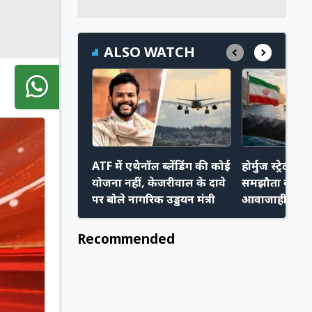
ALSO WATCH
ATF में एथेनॉल ब्लेंडिंग की कोई
होर्मुज स्ट्रेट प
योजना नहीं, केजरीवाल के दावे
समझौता करीब,
पर बोले नागरिक उड्डयन मंत्री
आवाजाही हो स
Recommended