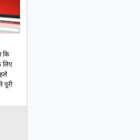
हा कि
े लिए
पहले
े पूरी