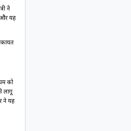
री ने
ै और यह
शिकायत
मियम को
े लागू
 ने यह