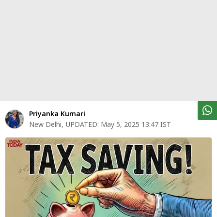
पर्सनल
फाइनेंस
टेक्नोलॉजी
म्यूचु्अल
फंड
ऑटो
मार्केट
Priyanka Kumari
New Delhi
,
UPDATED:
May 5, 2025 13:47 IST
शेयर
बाज़ार
ट्रेंडिंग
बिजनेस
न्यूज
वीडियो