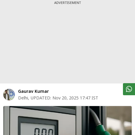
पर्सनल
ADVERTISEMENT
फाइनेंस
टेक्नोलॉजी
म्यूचु्अल
फंड
ऑटो
मार्केट
शेयर
Gaurav Kumar
बाज़ार
Delhi
,
UPDATED:
Nov 20, 2025 17:47 IST
ट्रेंडिंग
बिजनेस
न्यूज
वीडियो