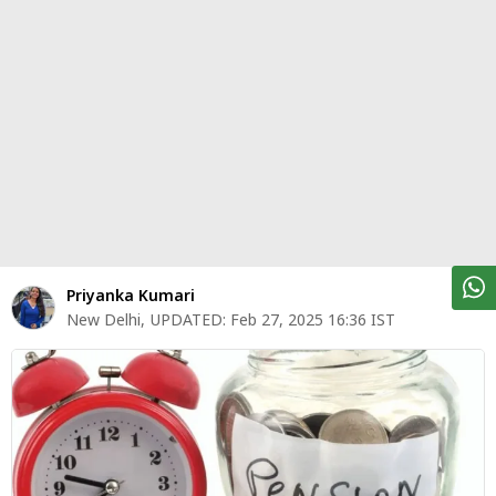
पर्सनल
फाइनेंस
टेक्नोलॉजी
म्यूचु्अल
फंड
ऑटो
मार्केट
Priyanka Kumari
New Delhi
,
UPDATED:
Feb 27, 2025 16:36 IST
शेयर
बाज़ार
ट्रेंडिंग
बिजनेस
न्यूज
वीडियो