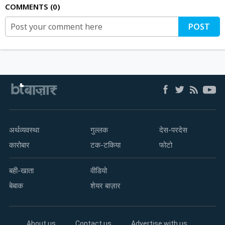
COMMENTS
0
POST
अर्थव्यवस्था
गुल्लक
देस-परदेस
कारोबार
टक-टकिया
फोटो
बही-खाता
वीडियो
बेबाक
शेयर बाज़ार
About us
Contact us
Advertise with us