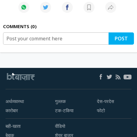
COMMENTS
0
POST
अर्थव्यवस्था
गुल्लक
देस-परदेस
कारोबार
टक-टकिया
फोटो
बही-खाता
वीडियो
बेबाक
शेयर बाज़ार