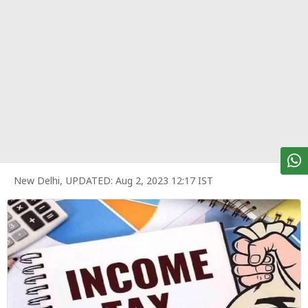
पर्सनल
फाइनेंस
टेक्नोलॉजी
म्यूचु्अल
फंड
ऑटो
मार्केट
New Delhi
,
UPDATED:
Aug 2, 2023 12:17 IST
शेयर
बाज़ार
ट्रेंडिंग
बिजनेस
न्यूज
वीडियो