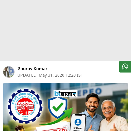
पर्सनल
फाइनेंस
टेक्नोलॉजी
म्यूचु्अल
फंड
ऑटो
मार्केट
Gaurav Kumar
UPDATED:
May 31, 2026 12:20 IST
शेयर
बाज़ार
ट्रेंडिंग
बिजनेस
न्यूज
वीडियो