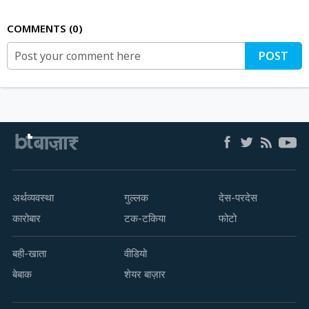
COMMENTS
0
POST
अर्थव्यवस्था
गुल्लक
देस-परदेस
कारोबार
टक-टकिया
फोटो
बही-खाता
वीडियो
बेबाक
शेयर बाज़ार