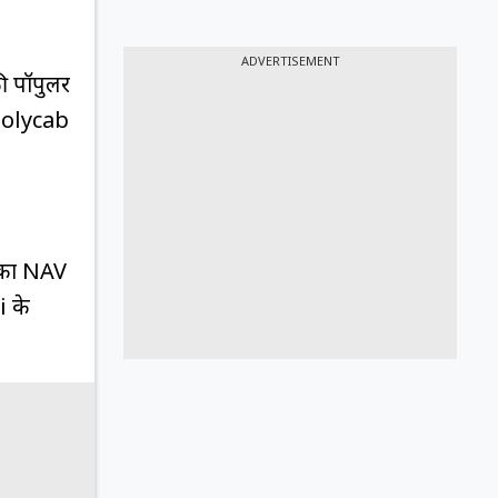
ADVERTISEMENT
ी पॉपुलर
 Polycab
ड का NAV
 के