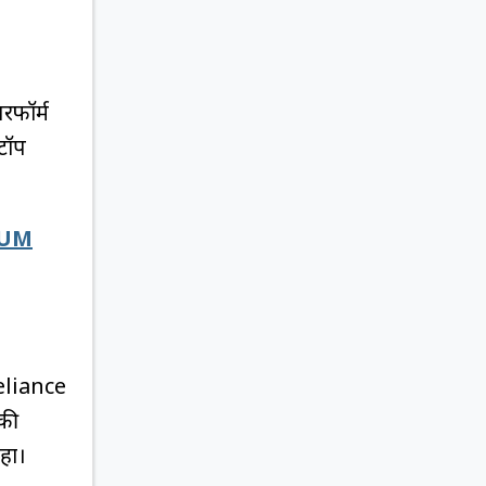
रफॉर्म
टॉप
 AUM
eliance
की
रहा।