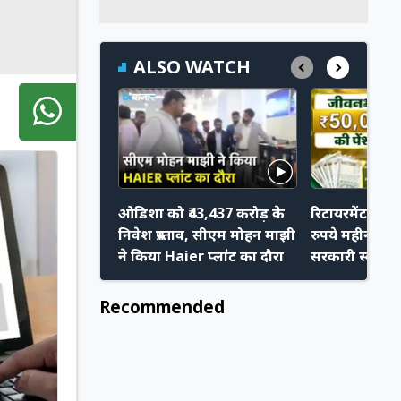
ALSO WATCH
ओडिशा को ₹43,437 करोड़ के
रिटायरमेंट के 
निवेश प्रस्ताव, सीएम मोहन माझी
रुपये महीना चा
ने किया Haier प्लांट का दौरा
सरकारी स्कीम मे
Recommended