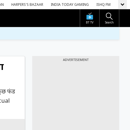
AN
HARPERS'S BAZAAR
INDIA TODAY GAMING
ISHQ FM
BT TV
Search
ADVERTISEMENT
ा
कुछ फंड
tual