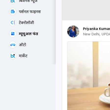
बिजनेस न्यूज
पर्सनल फाइनेंस
टेक्नोलॉजी
Priyanka Kumar
म्यूचु्अल फंड
New Delhi
,
UPDA
ऑटो
मार्केट