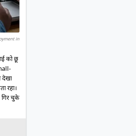
loyment in
ाई को छू
mall-
 देखा
तता रहा।
गिर चुके