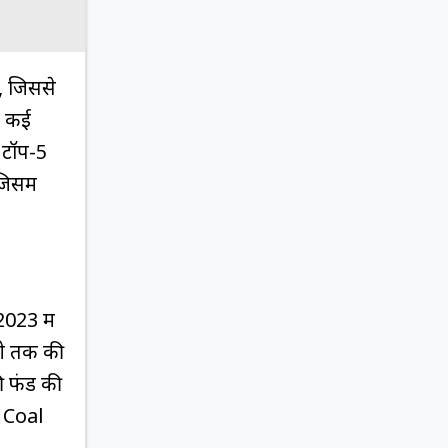
, जिससे
। कई
 टॉप-5
िसमें
023 में
अभी तक की
की फंड की
, Coal