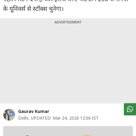
पर्सनल
के यूनिवर्स से स्टॉक्स चुनेगा।
फाइनेंस
टेक्नोलॉजी
ADVERTISEMENT
म्यूचु्अल
फंड
ऑटो
मार्केट
शेयर
बाज़ार
ट्रेंडिंग
Gaurav Kumar
बिजनेस
Delhi
,
UPDATED:
Mar 24, 2026 12:06 IST
न्यूज
वीडियो