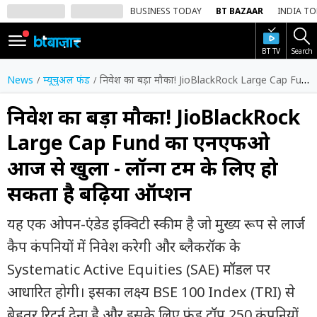
BUSINESS TODAY
BT BAZAAR
INDIA T
BT TV
Search
SIGN
IN
News
म्यूचुअल फंड
निवेश का बड़ा मौका! JioBlackRock Large Cap Fund का एनएफओ आज से खुला - लॉन्ग टर्म के लिए हो सकता है बढ़िया ऑप्शन
Dark
Mode
निवेश का बड़ा मौका! JioBlackRock
Large Cap Fund का एनएफओ
होम
आज से खुला - लॉन्ग टर्म के लिए हो
शेयर
सकता है बढ़िया ऑप्शन
बाज़ार
वीडियो
यह एक ओपन-एंडेड इक्विटी स्कीम है जो मुख्य रूप से लार्ज
कैप कंपनियों में निवेश करेगी और ब्लैकरॉक के
ट्रेंडिंग
Systematic Active Equities (SAE) मॉडल पर
बिजनेस
आधारित होगी। इसका लक्ष्य BSE 100 Index (TRI) से
न्यूज
बेहतर रिटर्न देना है और इसके लिए फंड टॉप 250 कंपनियों