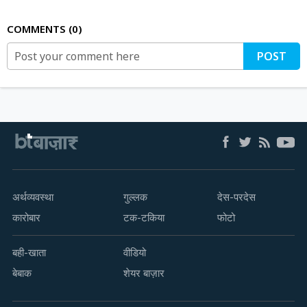
COMMENTS
0
POST
अर्थव्यवस्था
गुल्लक
देस-परदेस
कारोबार
टक-टकिया
फोटो
बही-खाता
वीडियो
बेबाक
शेयर बाज़ार