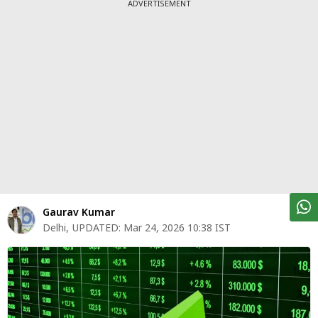
पर्सनल
ADVERTISEMENT
फाइनेंस
टेक्नोलॉजी
म्यूचु्अल
फंड
ऑटो
मार्केट
शेयर
Gaurav Kumar
बाज़ार
Delhi
,
UPDATED:
Mar 24, 2026 10:38 IST
ट्रेंडिंग
बिजनेस
न्यूज
वीडियो