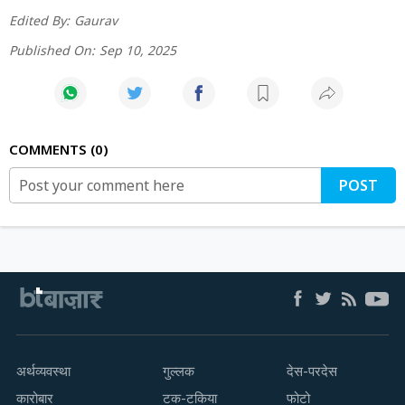
Edited By:
Gaurav
Published On:
Sep 10, 2025
COMMENTS
0
POST
अर्थव्यवस्था
गुल्लक
देस-परदेस
कारोबार
टक-टकिया
फोटो