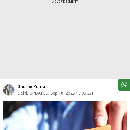
पर्सनल
ADVERTISEMENT
फाइनेंस
टेक्नोलॉजी
म्यूचु्अल
फंड
ऑटो
मार्केट
शेयर
Gaurav Kumar
बाज़ार
Delhi
,
UPDATED:
Sep 10, 2025 17:03 IST
ट्रेंडिंग
बिजनेस
न्यूज
वीडियो