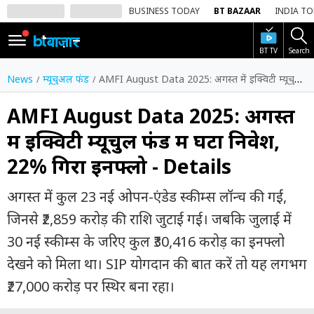
BUSINESS TODAY
BT BAZAAR
INDIA T
BT TV
Search
SIGN
IN
News
म्यूचुअल फंड
AMFI August Data 2025: अगस्त में इक्विटी म्यूचुल फंड में घटा निवेश, 22% गिरा इनफ्लो - Details
Dark
Mode
AMFI August Data 2025: अगस्त
में इक्विटी म्यूचुल फंड में घटा निवेश,
होम
22% गिरा इनफ्लो - Details
शेयर
बाज़ार
अगस्त में कुल 23 नई ओपन-एंडेड स्कीम्स लॉन्च की गईं,
वीडियो
जिनसे ₹2,859 करोड़ की राशि जुटाई गई। जबकि जुलाई में
30 नई स्कीम्स के जरिए कुल ₹30,416 करोड़ का इनफ्लो
ट्रेंडिंग
देखने को मिला था। SIP योगदान की बात करें तो यह लगभग
बिजनेस
₹27,000 करोड़ पर स्थिर बना रहा।
न्यूज