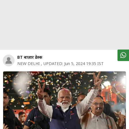
पर्सनल
फाइनेंस
टेक्नोलॉजी
म्यूचु्अल
फंड
ऑटो
BT बाज़ार डेस्क
मार्केट
NEW DELHI
,
UPDATED:
Jun 5, 2024 19:35 IST
शेयर
बाज़ार
ट्रेंडिंग
बिजनेस
न्यूज
वीडियो