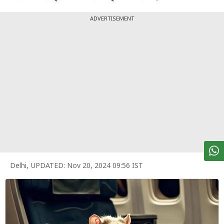
पर्सनल
फाइनेंस
ADVERTISEMENT
टेक्नोलॉजी
म्यूचु्अल
फंड
ऑटो
मार्केट
शेयर
बाज़ार
Delhi
,
UPDATED:
Nov 20, 2024 09:56 IST
ट्रेंडिंग
बिजनेस
न्यूज
वीडियो