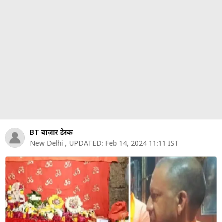
पर्सनल
फाइनेंस
टेक्नोलॉजी
म्यूचु्अल
फंड
ऑटो
मार्केट
BT बाज़ार डेस्क
New Delhi
,
UPDATED:
Feb 14, 2024 11:11 IST
शेयर
बाज़ार
ट्रेंडिंग
बिजनेस
न्यूज
वीडियो