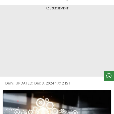
पर्सनल
फाइनेंस
ADVERTISEMENT
टेक्नोलॉजी
म्यूचु्अल
फंड
ऑटो
मार्केट
शेयर
बाज़ार
Delhi
,
UPDATED:
Dec 3, 2024 17:12 IST
ट्रेंडिंग
बिजनेस
न्यूज
वीडियो