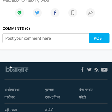
Published On:
Apr 16, 2024
COMMENTS
0
POST
अर्थव्यवस्था
गुल्लक
देस-परदेस
कारोबार
टक-टकिया
फोटो
बही-खाता
वीडियो