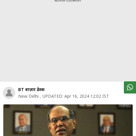
ADVERTISEMENT
पर्सनल
फाइनेंस
टेक्नोलॉजी
म्यूचु्अल
फंड
ऑटो
मार्केट
BT बाज़ार डेस्क
शेयर
बाज़ार
New Delhi
,
UPDATED:
Apr 16, 2024 12:02 IST
ट्रेंडिंग
बिजनेस
न्यूज
वीडियो