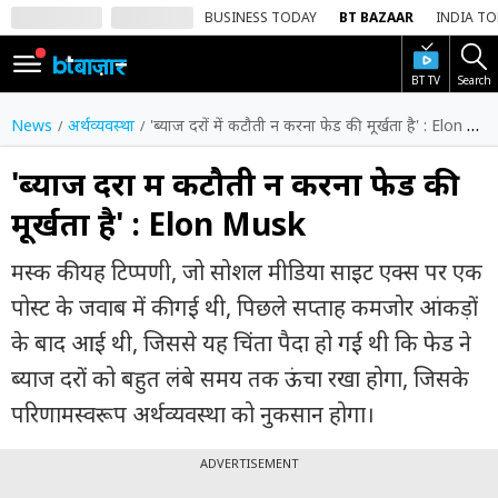
BUSINESS TODAY
BT BAZAAR
INDIA T
BT TV
Search
SIGN
IN
News
अर्थव्यवस्था
'ब्याज दरों में कटौती न करना फेड की मूर्खता है' : Elon Musk
Dark
Mode
'ब्याज दरों में कटौती न करना फेड की
मूर्खता है' : Elon Musk
होम
मस्क की यह टिप्पणी, जो सोशल मीडिया साइट एक्स पर एक
शेयर
बाज़ार
पोस्ट के जवाब में की गई थी, पिछले सप्ताह कमजोर आंकड़ों
के बाद आई थी, जिससे यह चिंता पैदा हो गई थी कि फेड ने
वीडियो
ब्याज दरों को बहुत लंबे समय तक ऊंचा रखा होगा, जिसके
ट्रेंडिंग
परिणामस्वरूप अर्थव्यवस्था को नुकसान होगा।
बिजनेस
न्यूज
ADVERTISEMENT