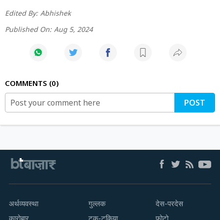
Edited By:
Abhishek
Published On:
Aug 5, 2024
COMMENTS
0
POST
अर्थव्यवस्था
गुल्लक
देस-परदेस
कारोबार
टक-टकिया
फोटो