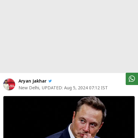
पर्सनल
फाइनेंस
टेक्नोलॉजी
म्यूचु्अल
फंड
ऑटो
मार्केट
Aryan Jakhar
New Delhi
,
UPDATED:
Aug 5, 2024 07:12 IST
शेयर
बाज़ार
ट्रेंडिंग
बिजनेस
न्यूज
वीडियो