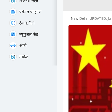
बिजनेस न्यूज
पर्सनल फाइनेंस
New Delhi
,
UPDATED:
Ju
टेक्नोलॉजी
म्यूचु्अल फंड
ऑटो
मार्केट