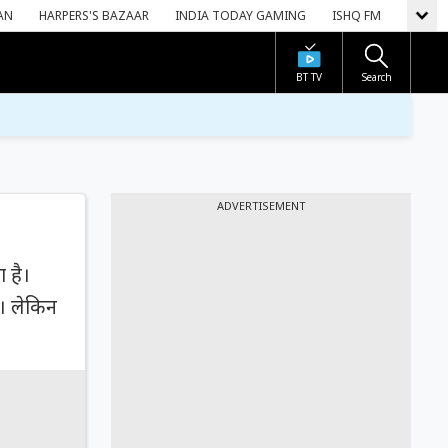
AN
HARPERS'S BAZAAR
INDIA TODAY GAMING
ISHQ FM
BT TV
Search
ADVERTISEMENT
ा है।
े। लेकिन