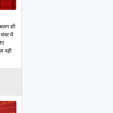
म अलग सी
भंवर में
िए
ल नहीं