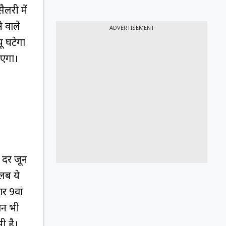
लरी में
 वाले
ADVERTISEMENT
ू घटेगा
ाएगा।
 दर जून
तलब ये
र 9वां
शन भी
ी है।