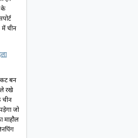
 के
पोर्ट
में चीन
दला
संकट बन
ले रखे
कि चीन
पड़ेगा जो
का माहौल
िनपिंग