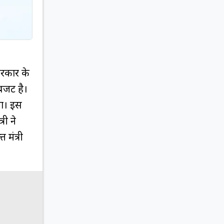
रकार के
बजट है।
गा। इस
री ने
 मंत्री