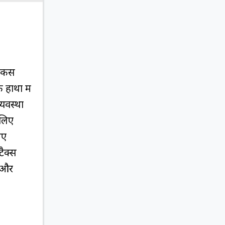
फोकस
ाथों में
्यवस्था
 लिए
िए
टैक्स
ा और