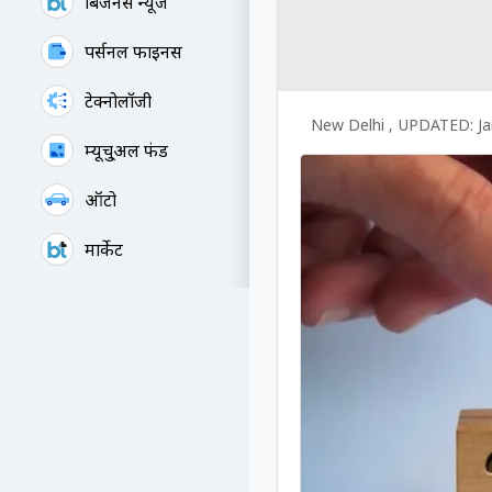
बिजनेस न्यूज
पर्सनल फाइनेंस
टेक्नोलॉजी
New Delhi
,
UPDATED:
J
म्यूचु्अल फंड
ऑटो
मार्केट