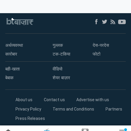
अर्थव्यवस्था
गुल्लक
देस-परदेस
कारोबार
टक-टकिया
फोटो
बही-खाता
वीडियो
बेबाक
शेयर बाज़ार
About us
Contact us
Advertise with us
Privacy Policy
Terms and Conditions
Partners
Press Releases