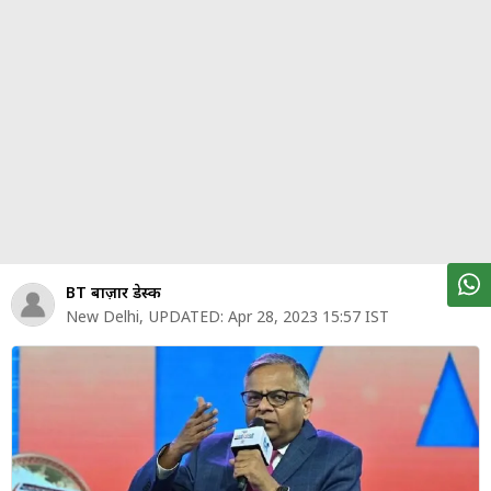
पर्सनल
फाइनेंस
टेक्नोलॉजी
म्यूचु्अल
फंड
ऑटो
मार्केट
BT बाज़ार डेस्क
New Delhi
,
UPDATED:
Apr 28, 2023 15:57 IST
शेयर
बाज़ार
ट्रेंडिंग
बिजनेस
न्यूज
वीडियो