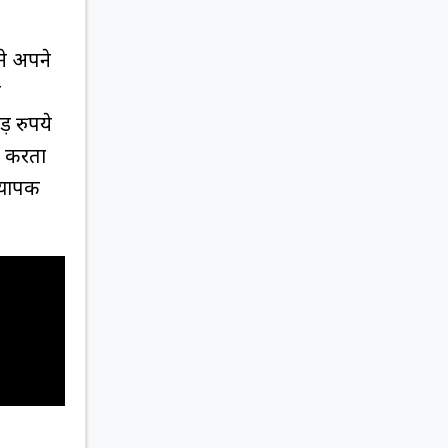
सने अपने
ड
़ रुपये
ित करता
व्यापक