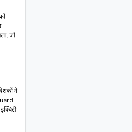
 को
ठ
ाला, जो
ेशकों ने
guard
 इक्विटी