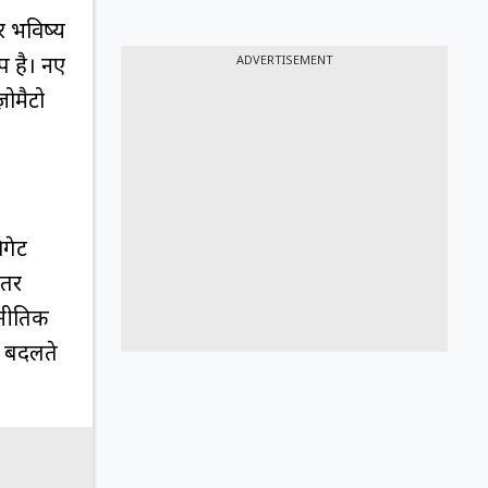
र भविष्य
प है। नए
ADVERTISEMENT
़ोमैटो
िगेट
ीतर
रणनीतिक
र बदलते