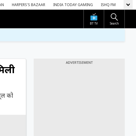
AN
HARPERS'S BAZAAR
INDIA TODAY GAMING
ISHQ FM
BT TV
Search
ADVERTISEMENT
िली
पूल को