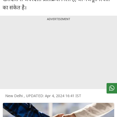
पर्सनल
का संकेत है।
फाइनेंस
टेक्नोलॉजी
ADVERTISEMENT
म्यूचु्अल
फंड
ऑटो
मार्केट
शेयर
बाज़ार
ट्रेंडिंग
New Delhi
,
UPDATED:
Apr 4, 2024 16:41 IST
बिजनेस
न्यूज
वीडियो