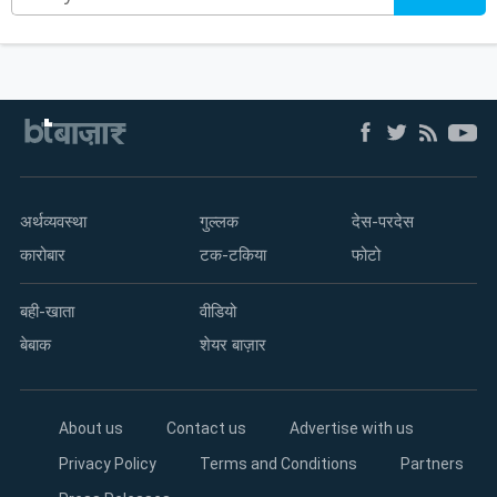
अर्थव्यवस्था
गुल्लक
देस-परदेस
कारोबार
टक-टकिया
फोटो
बही-खाता
वीडियो
बेबाक
शेयर बाज़ार
About us
Contact us
Advertise with us
Privacy Policy
Terms and Conditions
Partners