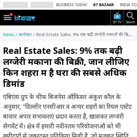
BUSINESS TODAY
BT BAZAAR
INDIA T
BT TV
Search
SIGN
IN
News
कारोबार
Real Estate Sales: 9% तक बढ़ी लग्जेरी मकानों की बिक्री, जान लीजिए किन शहरों में है घरों की सबसे अधिक डिमांड
Dark
Mode
Real Estate Sales: 9% तक बढ़ी
लग्जेरी मकानों की बिक्री, जान लीजिए
होम
किन शहरों में है घरों की सबसे अधिक
शेयर
डिमांड
बाज़ार
वीडियो
एंबिएंस ग्रुप के चीफ बिजनेस ऑफिसर अंकुश कौल के
अनुसार, "दिल्लीर एनसीआर व अन्यर शहरों का रियल एस्टेट
ट्रेंडिंग
बाजार अपार संभावनाएं प्रदान करता है, खासकर लग्जंरी
बिजनेस
सेगमेंट में। क्षेत्र में हमारी नवीनतम परियोजनाओं को भी
न्यूज
खरीदारों से जबरदस्त प्रतिक्रिया मिली है, जो मजबूत स्थिति