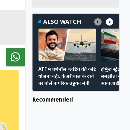
ALSO WATCH
ATF में एथेनॉल ब्लेंडिंग की कोई
होर्मुज स्ट्रेट प
योजना नहीं, केजरीवाल के दावे
समझौता करीब,
पर बोले नागरिक उड्डयन मंत्री
आवाजाही हो स
Recommended