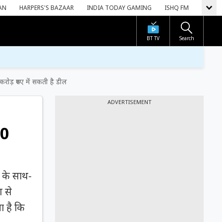
AN
HARPERS'S BAZAAR
INDIA TODAY GAMING
ISHQ FM
BT TV
Search
़ रुपए में सकती है डील
ADVERTISEMENT
00
 के साथ-
ण से
ा है कि