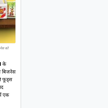
नेस को
d
के
इस बिजनेस
ि फूड्स
ेद
ें एक