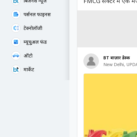
FMCG सेक्टर में एक मेज
बिजनेस न्यूज
पर्सनल फाइनेंस
टेक्नोलॉजी
म्यूचु्अल फंड
ऑटो
BT बाज़ार डेस्क
New Delhi
,
UPDA
मार्केट