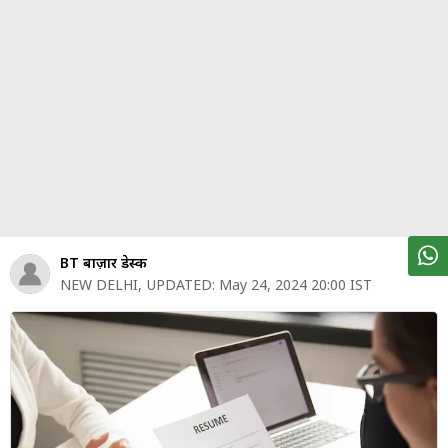
पर्सनल
फाइनेंस
टेक्नोलॉजी
म्यूचु्अल
फंड
ऑटो
मार्केट
BT बाज़ार डेस्क
NEW DELHI
,
UPDATED:
May 24, 2024 20:00 IST
शेयर
बाज़ार
ट्रेंडिंग
बिजनेस
न्यूज
वीडियो