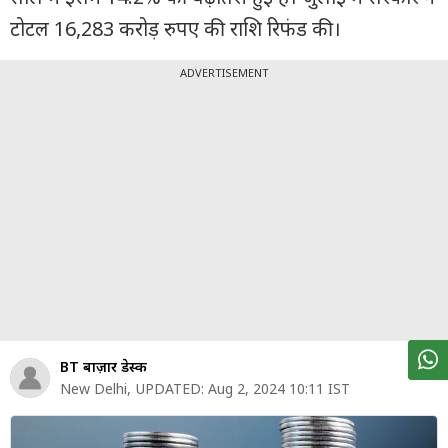
पर्सनल
टोटल 16,283 करोड़ रुपए की राशि रिफंड की।
फाइनेंस
टेक्नोलॉजी
ADVERTISEMENT
म्यूचु्अल
फंड
ऑटो
मार्केट
शेयर
बाज़ार
ट्रेंडिंग
BT बाज़ार डेस्क
बिजनेस
New Delhi
,
UPDATED:
Aug 2, 2024 10:11 IST
न्यूज
वीडियो