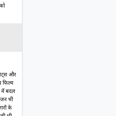
 को
 गेट्स और
य फिल्म
ण में बदल
ोरंजन भी
ारों के
अली भी