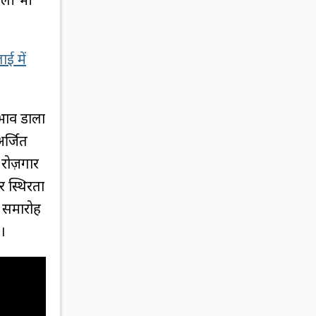
ई में
रभाव डाला
अर्जित
 रोज़गार
र स्थिरता
ल समारोह
ं।