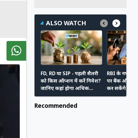
ALSO WATCH
FD, RD या SIP - पहली सैलरी
RBI के नए निय
को किस ऑप्शन में करें निवेश?
पर बैंक और रिक
जानिए कहां होगा अधिक
कर सकेंगे मनम
फायदा
अपने नए अधि
Recommended