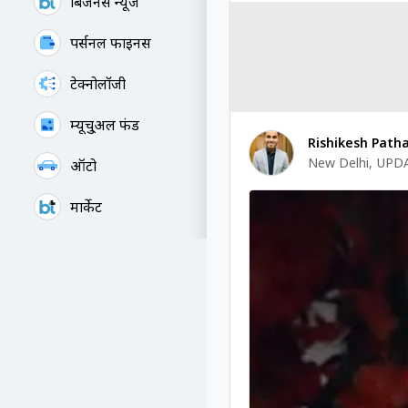
बिजनेस न्यूज
पर्सनल फाइनेंस
टेक्नोलॉजी
म्यूचु्अल फंड
Rishikesh Path
New Delhi
,
UPDA
ऑटो
मार्केट