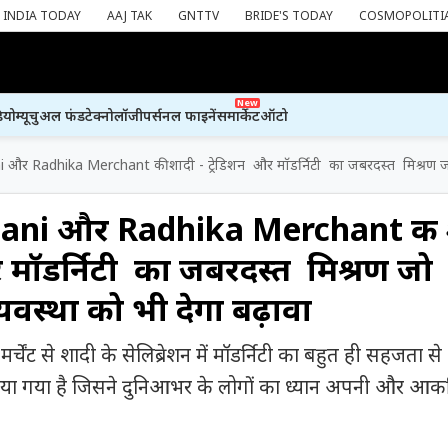
INDIA TODAY
AAJ TAK
GNTTV
BRIDE'S TODAY
COSMOPOLITI
New
ियो
म्यूचुअल फंड
टेक्नोलॉजी
पर्सनल फाइनेंस
मार्केट
ऑटो
र Radhika Merchant की शादी - ट्रेडिशन और मॉडर्निटी का जबरदस्त मिश्रण जो स्
ni और Radhika Merchant की 
र मॉडर्निटी का जबरदस्त मिश्रण जो
्यवस्था को भी देगा बढ़ावा
्चेंट से शादी के सेलिब्रेशन में मॉडर्निटी का बहुत ही सहजता से
िया गया है जिसने दुनिआभर के लोगों का ध्यान अपनी और आकर