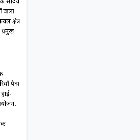
े सौंदर्य
ों वाला
ल क्षेत्र
प्रमुख
िक
ियाँ पैदा
 हाई-
 आयोजन,
ापक