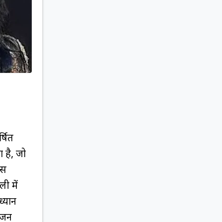
्षित
ा है, जो
इस
ी में
ध्यान
ोजन