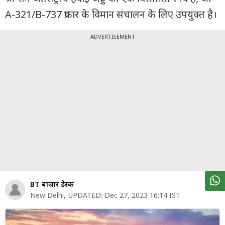
पर्सनल
A-321/B-737 प्रकार के विमान संचालन के लिए उपयुक्त है।
फाइनेंस
टेक्नोलॉजी
ADVERTISEMENT
म्यूचु्अल
फंड
ऑटो
मार्केट
शेयर
बाज़ार
ट्रेंडिंग
BT बाज़ार डेस्क
बिजनेस
New Delhi
,
UPDATED:
Dec 27, 2023 16:14 IST
न्यूज
वीडियो