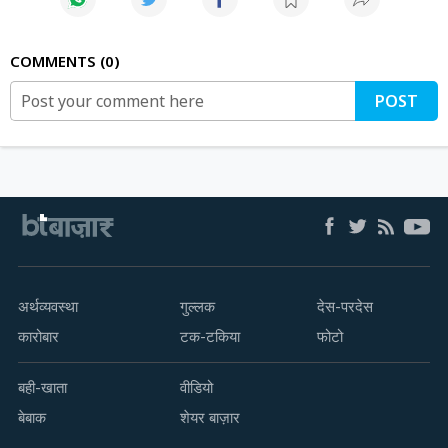
COMMENTS
0
POST
अर्थव्यवस्था
गुल्लक
देस-परदेस
कारोबार
टक-टकिया
फोटो
बही-खाता
वीडियो
बेबाक
शेयर बाज़ार