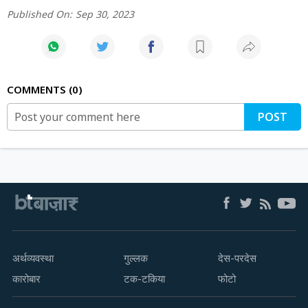
Published On:
Sep 30, 2023
COMMENTS
0
POST
अर्थव्यवस्था
गुल्लक
देस-परदेस
कारोबार
टक-टकिया
फोटो