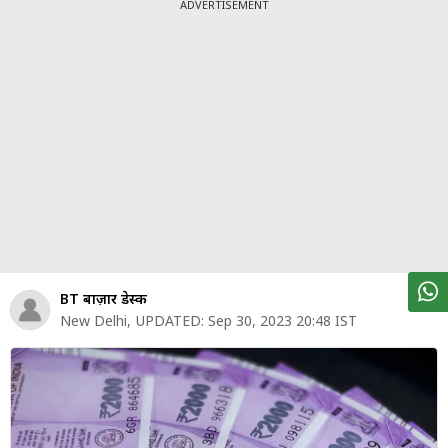
पर्सनल
ADVERTISEMENT
फाइनेंस
टेक्नोलॉजी
म्यूचु्अल
फंड
ऑटो
मार्केट
शेयर
BT बाज़ार डेस्क
बाज़ार
New Delhi
,
UPDATED:
Sep 30, 2023 20:48 IST
ट्रेंडिंग
बिजनेस
न्यूज
वीडियो