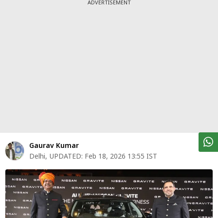
पर्सनल
ADVERTISEMENT
फाइनेंस
टेक्नोलॉजी
म्यूचु्अल
फंड
ऑटो
मार्केट
शेयर
Gaurav Kumar
बाज़ार
Delhi
,
UPDATED:
Feb 18, 2026 13:55 IST
ट्रेंडिंग
बिजनेस
न्यूज
वीडियो