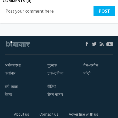
COMMENTS
0
POST
अर्थव्यवस्था
गुल्लक
देस-परदेस
कारोबार
टक-टकिया
फोटो
बही-खाता
वीडियो
बेबाक
शेयर बाज़ार
About us
Contact us
Advertise with us