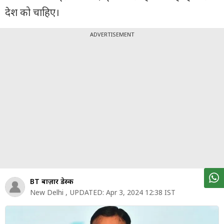
पर्सनल
देश को चाहिए।
फाइनेंस
टेक्नोलॉजी
ADVERTISEMENT
म्यूचु्अल
फंड
ऑटो
मार्केट
शेयर
बाज़ार
ट्रेंडिंग
BT बाज़ार डेस्क
बिजनेस
New Delhi
,
UPDATED:
Apr 3, 2024 12:38 IST
न्यूज
वीडियो