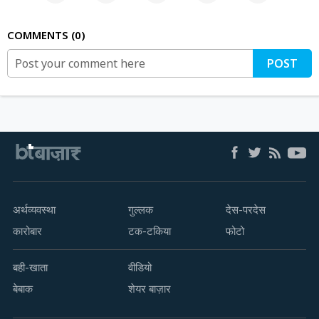
COMMENTS
0
POST
अर्थव्यवस्था
गुल्लक
देस-परदेस
कारोबार
टक-टकिया
फोटो
बही-खाता
वीडियो
बेबाक
शेयर बाज़ार