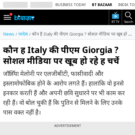
BUSINESS TODAY
BT BAZAAR
INDIA T
BT TV
Search
SIGN
IN
News
परदेस
कौन हैं Italy की पीएम Giorgia ? सोशल मीडिया पर खूब हो रहे हैं चर्चे
Dark
Mode
कौन हैं Italy की पीएम Giorgia ?
सोशल मीडिया पर खूब हो रहे हैं चर्चे
होम
जॉर्जिया मेलोनी पर एलजीबीटी, फासीवादी और
शेयर
बाज़ार
इस्लामोफोबिक होने के आरोप लगते हैं। हालांकि वो इनसे
इनकार करती हैं और अपनी छवि सुधारने पर भी काम कर
वीडियो
रही हैं। वो बोल चुकी हैं कि पुतिन से मिलने के लिए उनके
ट्रेंडिंग
पास वक्त नहीं है।
बिजनेस
न्यूज
ADVERTISEMENT