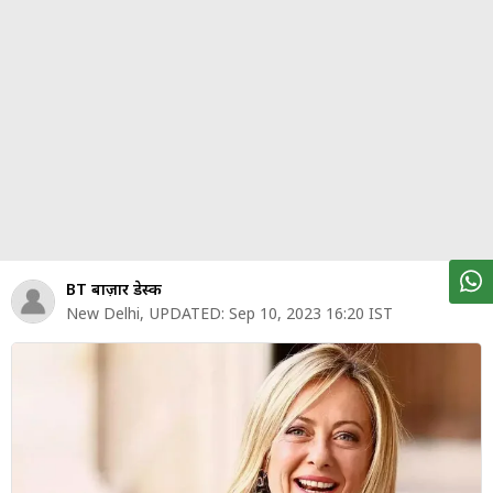
पर्सनल
फाइनेंस
टेक्नोलॉजी
म्यूचु्अल
फंड
ऑटो
मार्केट
BT बाज़ार डेस्क
New Delhi
,
UPDATED:
Sep 10, 2023 16:20 IST
शेयर
बाज़ार
ट्रेंडिंग
बिजनेस
न्यूज
वीडियो