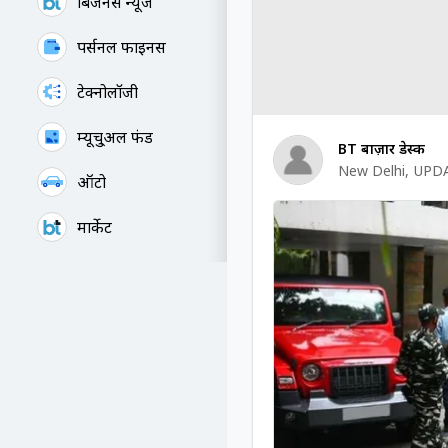
बिजनेस न्यूज
पर्सनल फाइनेंस
टेक्नोलॉजी
म्यूचु्अल फंड
BT बाज़ार डेस्क
New Delhi
,
UPDA
ऑटो
मार्केट