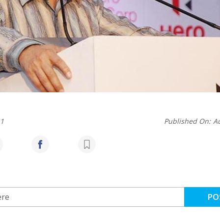
h1
Published On:
A
PO