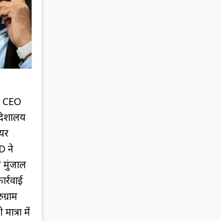
, CEO
निदेशालय
यर
D ने
न मुंजाल
ार्रवाई
ग्राम
त्रा में