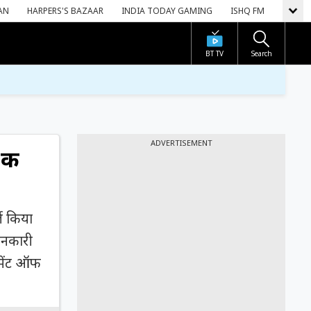
AN
HARPERS'S BAZAAR
INDIA TODAY GAMING
ISHQ FM
BT TV
Search
ADVERTISEMENT
की
्ज किया
जानकारी
टमेंट ऑफ