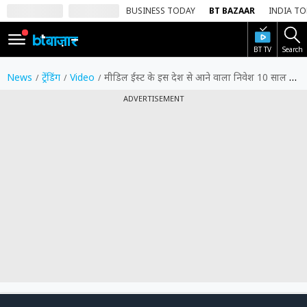
BUSINESS TODAY
BT BAZAAR
INDIA T
BT TV
Search
SIGN
IN
News
ट्रेंडिंग
Video
मीडिल ईस्ट के इस देश से आने वाला निवेश 10 साल में हुआ दोगुना, अब अगले 5 साल के लिए ये है बड़ा प्लान
Dark
ADVERTISEMENT
Mode
होम
शेयर
बाज़ार
वीडियो
ट्रेंडिंग
बिजनेस
न्यूज
0