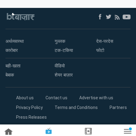
म्यूचुअल
फंड
अर्थव्यवस्था
गुल्लक
देस-परदेस
कारोबार
टक-टकिया
फोटो
बही-खाता
वीडियो
बेबाक
शेयर बाज़ार
About us
Contact us
Advertise with us
Privacy Policy
Terms and Conditions
Partners
Press Releases
Copyright©2026 Living Media India Limited. For reprint rights: