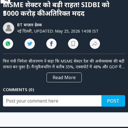
of
पर्सनल
MSME सेक्टर को बड़ी राहत! SIDBI को
4
फाइनेंस
minutes,
₹5000 करोड़ की अतिरिक्त मदद
39
seconds
टेक्नोलॉजी
BT बाज़ार डेस्क
म्यूचु्अल
नई दिल्ली
,
UPDATED:
May 25, 2026 14:08 IST
फंड
ऑटो
वित्त मंत्री निर्मला सीतारमण ने कहा कि MSME सेक्टर देश की अर्थव्यवस्था की बड़ी
मार्केट
ताकत बन चुका है। मैन्युफैक्चरिंग में करीब 35%, एक्सपोर्ट में 48% और GDP में
31% योगदान MSME सेक्टर का है। देश में 7.47 करोड़ से ज्यादा छोटे उद्यमी इस
Read
More
सेक्टर से जुड़े हैं और करीब 32 करोड़ लोगों को रोजगार मिल रहा है। निर्मला
सीतारमण ने बताया कि सरकार ने जनवरी 2026 में SIDBI को 5000 करोड़ रुपये
शेयर
बाज़ार
COMMENTS
0
की अतिरिक्त मदद देने का फैसला किया था। इससे SIDBI को मजबूती मिलेगी और
2028 तक 25 लाख नए MSME कारोबारियों को फायदा पहुंचाने का लक्ष्य रखा गया
ट्रेंडिंग
POST
है।
बिजनेस
न्यूज
वीडियो