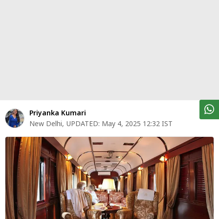
पर्सनल
फाइनेंस
टेक्नोलॉजी
म्यूचु्अल
फंड
ऑटो
मार्केट
Priyanka Kumari
New Delhi
,
UPDATED:
May 4, 2025 12:32 IST
शेयर
बाज़ार
ट्रेंडिंग
बिजनेस
न्यूज
वीडियो