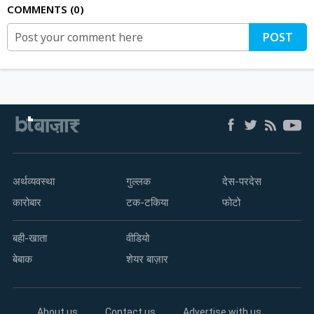
COMMENTS
0
POST
अर्थव्यवस्था
गुल्लक
देस-परदेस
कारोबार
टक-टकिया
फोटो
बही-खाता
वीडियो
बेबाक
शेयर बाज़ार
About us
Contact us
Advertise with us