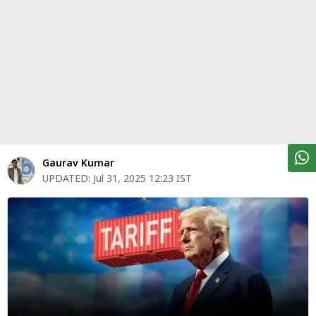
पर्सनल
फाइनेंस
टेक्नोलॉजी
म्यूचु्अल
फंड
ऑटो
मार्केट
Gaurav Kumar
UPDATED:
Jul 31, 2025 12:23 IST
शेयर
बाज़ार
ट्रेंडिंग
बिजनेस
न्यूज
वीडियो