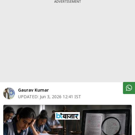
पर्सनल
ADVERTISEMENT
फाइनेंस
टेक्नोलॉजी
म्यूचु्अल
फंड
ऑटो
मार्केट
शेयर
Gaurav Kumar
बाज़ार
UPDATED:
Jun 3, 2026 12:41 IST
ट्रेंडिंग
बिजनेस
न्यूज
वीडियो