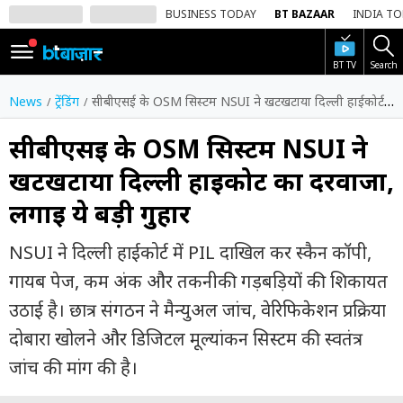
BUSINESS TODAY
BT BAZAAR
INDIA T
BT TV
Search
SIGN
IN
News
ट्रेंडिंग
सीबीएसई के OSM सिस्टम NSUI ने खटखटाया दिल्ली हाईकोर्ट का दरवाजा, लगाई ये बड़ी गुहार
Dark
Mode
सीबीएसई के OSM सिस्टम NSUI ने
खटखटाया दिल्ली हाईकोर्ट का दरवाजा,
होम
लगाई ये बड़ी गुहार
शेयर
बाज़ार
NSUI ने दिल्ली हाईकोर्ट में PIL दाखिल कर स्कैन कॉपी,
वीडियो
गायब पेज, कम अंक और तकनीकी गड़बड़ियों की शिकायत
उठाई है। छात्र संगठन ने मैन्युअल जांच, वेरिफिकेशन प्रक्रिया
ट्रेंडिंग
दोबारा खोलने और डिजिटल मूल्यांकन सिस्टम की स्वतंत्र
बिजनेस
जांच की मांग की है।
न्यूज