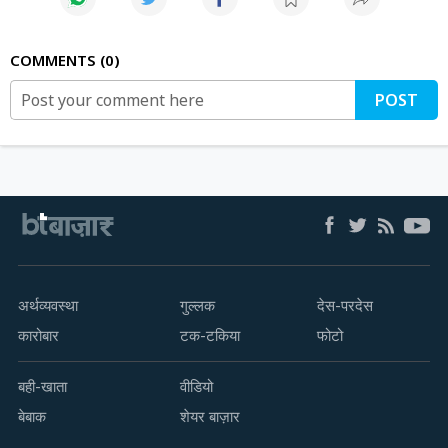
COMMENTS
0
POST
अर्थव्यवस्था
गुल्लक
देस-परदेस
कारोबार
टक-टकिया
फोटो
बही-खाता
वीडियो
बेबाक
शेयर बाज़ार