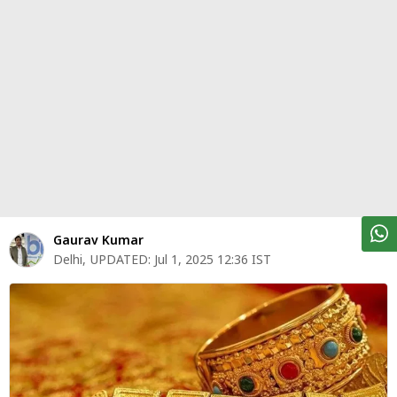
पर्सनल
फाइनेंस
टेक्नोलॉजी
म्यूचु्अल
फंड
ऑटो
मार्केट
Gaurav Kumar
Delhi
,
UPDATED:
Jul 1, 2025 12:36 IST
शेयर
बाज़ार
ट्रेंडिंग
बिजनेस
न्यूज
वीडियो