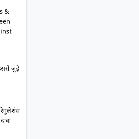
s &
been
ainst
से जुड़े
रेगुलेशंस
 दावा