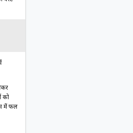
ं
लेकर
्स को
स में फल