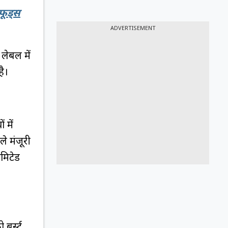
फूड्स
ADVERTISEMENT
 लेबल में
है।
 में
े मंजूरी
िमिटेड
बर्स्ट