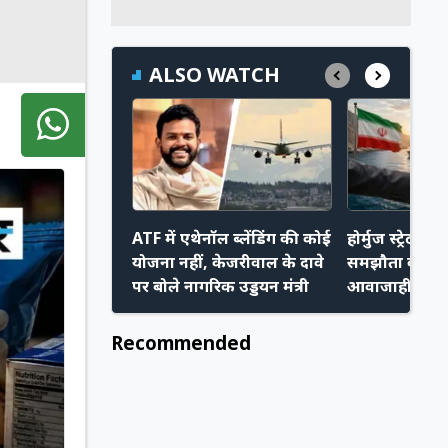
ALSO WATCH
ATF में एथेनॉल ब्लेंडिंग की कोई
होर्मुज स्ट्रेट प
योजना नहीं, केजरीवाल के दावे
समझौता करीब,
पर बोले नागरिक उड्डयन मंत्री
आवाजाही हो स
Recommended