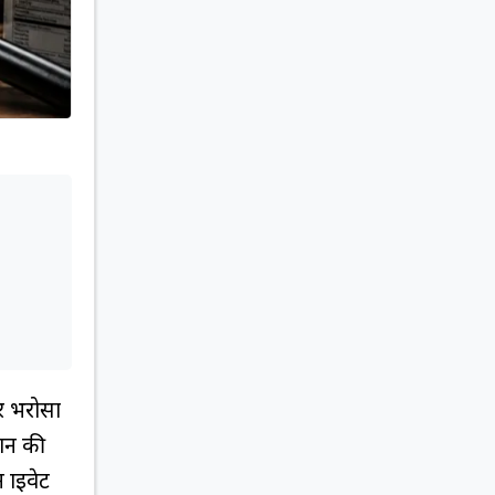
पर भरोसा
मान की
राइवेट