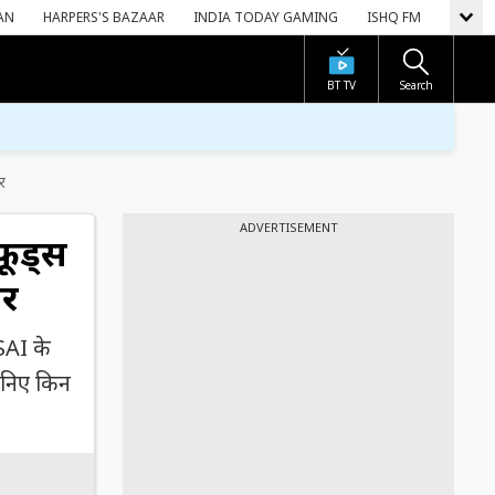
AN
HARPERS'S BAZAAR
INDIA TODAY GAMING
ISHQ FM
BT TV
Search
र
ADVERTISEMENT
फूड्स
पर
SSAI के
जानिए किन