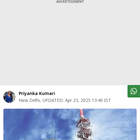
पर्सनल
ADVERTISEMENT
फाइनेंस
टेक्नोलॉजी
म्यूचु्अल
फंड
ऑटो
मार्केट
शेयर
Priyanka Kumari
बाज़ार
New Delhi
,
UPDATED:
Apr 23, 2025 13:40 IST
ट्रेंडिंग
बिजनेस
न्यूज
वीडियो