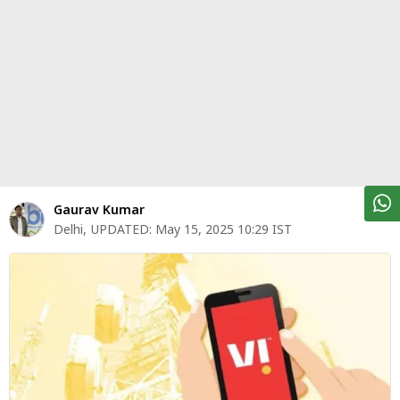
पर्सनल
फाइनेंस
टेक्नोलॉजी
म्यूचु्अल
फंड
ऑटो
मार्केट
Gaurav Kumar
Delhi
,
UPDATED:
May 15, 2025 10:29 IST
शेयर
बाज़ार
ट्रेंडिंग
बिजनेस
न्यूज
वीडियो