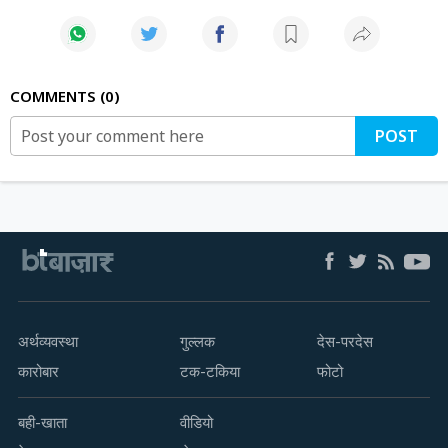
COMMENTS
0
POST
अर्थव्यवस्था
गुल्लक
देस-परदेस
कारोबार
टक-टकिया
फोटो
बही-खाता
वीडियो