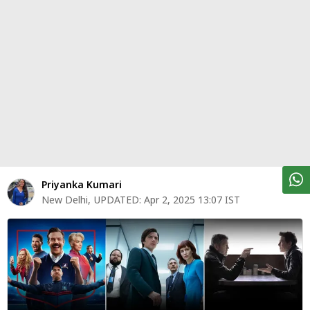
पर्सनल
फाइनेंस
टेक्नोलॉजी
म्यूचु्अल
फंड
ऑटो
मार्केट
Priyanka Kumari
New Delhi
,
UPDATED:
Apr 2, 2025 13:07 IST
शेयर
बाज़ार
ट्रेंडिंग
बिजनेस
न्यूज
वीडियो