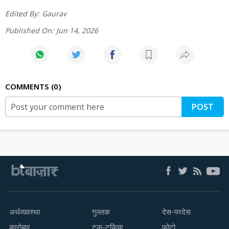
Edited By:
Gaurav
Published On:
Jun 14, 2026
COMMENTS
0
POST
अर्थव्यवस्था
गुल्लक
देस-परदेस
कारोबार
टक-टकिया
फोटो