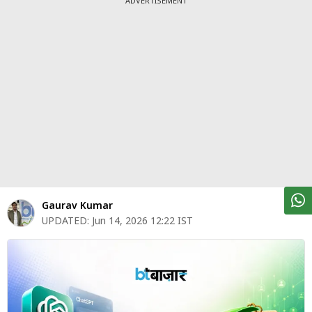
ADVERTISEMENT
पर्सनल
फाइनेंस
टेक्नोलॉजी
म्यूचु्अल
फंड
ऑटो
मार्केट
Gaurav Kumar
शेयर
बाज़ार
UPDATED:
Jun 14, 2026 12:22 IST
ट्रेंडिंग
बिजनेस
न्यूज
वीडियो