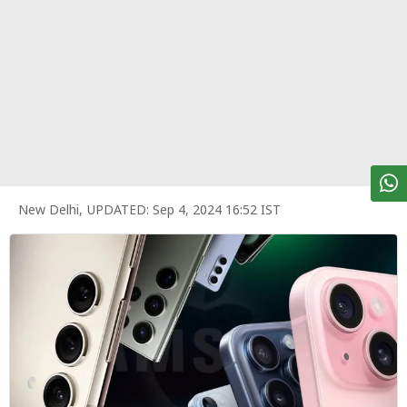
पर्सनल
फाइनेंस
टेक्नोलॉजी
म्यूचु्अल
फंड
ऑटो
मार्केट
New Delhi
,
UPDATED:
Sep 4, 2024 16:52 IST
शेयर
बाज़ार
ट्रेंडिंग
बिजनेस
न्यूज
वीडियो