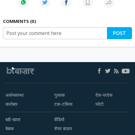
COMMENTS
0
POST
अर्थव्यवस्था
गुल्लक
देस-परदेस
कारोबार
टक-टकिया
फोटो
बही-खाता
वीडियो
बेबाक
शेयर बाज़ार