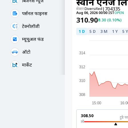
स्वान एनर्जी
बिजनेस न्यूज
|
704335
सेक्टर:
Diversified
पर्सनल फाइनेंस
Aug 06, 2026 00:00 IST
OPEN
₹310.90
₹0.30 (0.10%)
टेक्नोलॉजी
1 D
5 D
3 M
1 Y
5 Y
म्यूचु्अल फंड
ऑटो
314
मार्केट
312
310
308
15:00
16:0
₹308.50
टुडे पर
लो