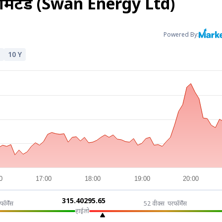
 लिमिटेड (Swan Energy Ltd)
Powered By:
10 Y
0
17:00
18:00
19:00
20:00
₹315.40
₹295.65
फॉर्मेंस
52 वीक्स परफॉर्मेंस
हाई
लो