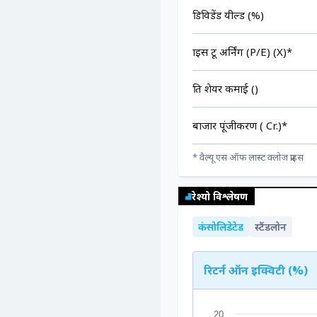
डिविडेंड यील्ड (%)
प्राइस टू अर्निंग (P/E) (X)*
प्रति शेयर कमाई (₹)
बाजार पूंजीकरण (₹ Cr.)*
* वैल्यू एस ऑफ लास्ट क्लोज प्राइस
रेश्यो विश्लेषण
कंसोलिडेटेड
स्टैंडलोन
रिटर्न ऑन इक्विटी (%)
20