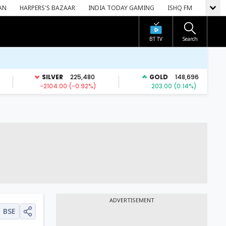
AN
HARPERS'S BAZAAR
INDIA TODAY GAMING
ISHQ FM
BT TV
Search
ADVERTISEMENT
BSE