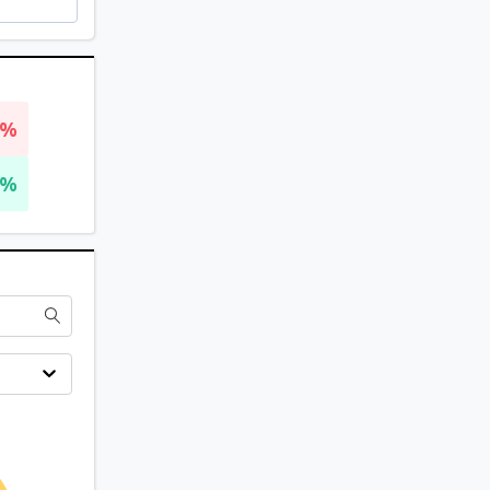
2%
1%