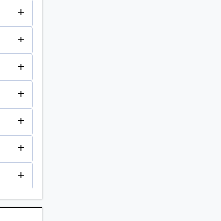
+
+
+
+
+
+
+