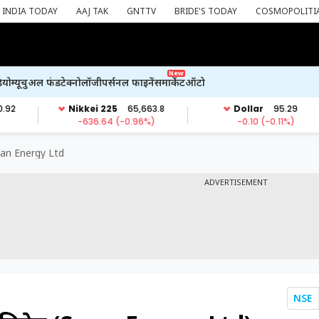
INDIA TODAY
AAJ TAK
GNTTV
BRIDE'S TODAY
COSMOPOLITI
New
ियो
म्यूचुअल फंड
टेक्नोलॉजी
पर्सनल फाइनेंस
मार्केट
ऑटो
an Energy Ltd
ADVERTISEMENT
NSE