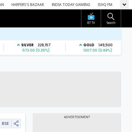
AN
HARPERS'S BAZAAR
INDIA TODAY GAMING
ISHQ FM
BT TV
Search
ADVERTISEMENT
BSE