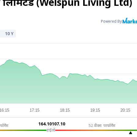
या लिमिटेड (Welspun Living Ltd)
Powered By:
10 Y
16:15
17:15
18:15
19:15
20:15
₹164.10
₹107.10
फॉर्मेंस
52 वीक्स परफॉर्मेंस
हाई
लो