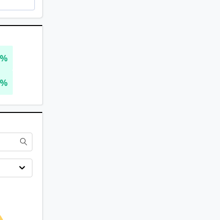
0%
4%