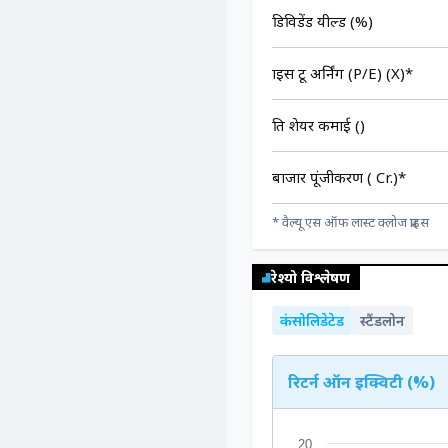
डिविडेंड यील्ड (%)
प्राइस टू अर्निंग (P/E) (X)*
प्रति शेयर कमाई (₹)
बाजार पूंजीकरण (₹ Cr.)*
* वैल्यू एस ऑफ लास्ट क्लोज प्राइस
रेश्यो विश्लेषण
कंसोलिडेटेड
स्टैंडलोन
रिटर्न ऑन इक्विटी (%)
20