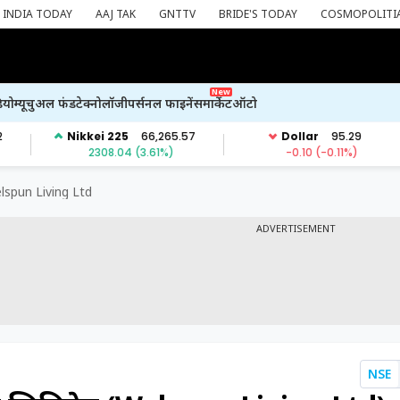
INDIA TODAY
AAJ TAK
GNTTV
BRIDE'S TODAY
COSMOPOLITI
New
ियो
म्यूचुअल फंड
टेक्नोलॉजी
पर्सनल फाइनेंस
मार्केट
ऑटो
lspun Living Ltd
ADVERTISEMENT
NSE