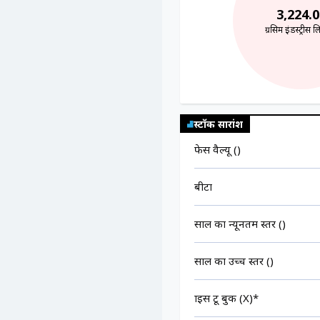
3,224.0
ग्रसिम इंडस्ट्रीस 
स्टॉक सारांश
फेस वैल्यू (₹)
बीटा
साल का न्यूनतम स्तर (₹)
साल का उच्च स्तर (₹)
प्राइस टू बुक (X)*