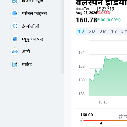
वेलस्पन इंडि
बिजनेस न्यूज
|
923719
सेक्टर:
Textiles
पर्सनल फाइनेंस
Aug 05, 2026
CLOSED
₹160.78
₹0.00 (0.00%)
टेक्नोलॉजी
1 D
5 D
3 M
1 Y
5 Y
म्यूचु्अल फंड
ऑटो
164
मार्केट
162
160
158
15:15
₹160.00
टुडे पर
लो