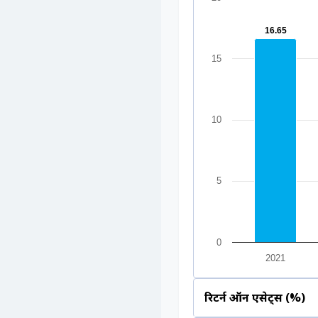
16.65
16.65
15
10
5
0
2021
रिटर्न ऑन एसेट्स (%)