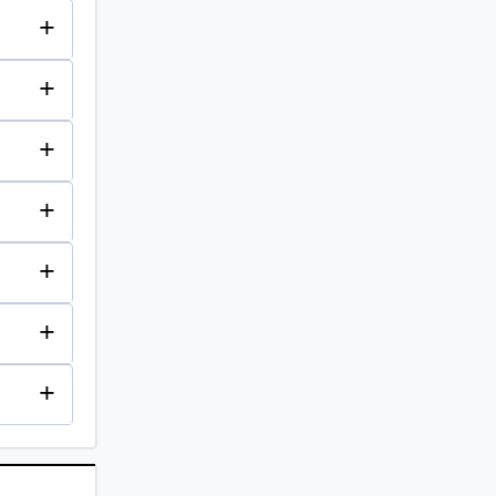
+
+
+
+
+
+
+