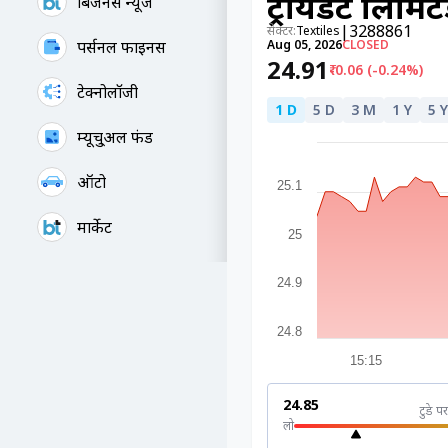
ट्रायडेंट लिमि
बिजनेस न्यूज
|
3288861
सेक्टर:
Textiles
पर्सनल फाइनेंस
Aug 05, 2026
CLOSED
₹24.91
₹-0.06 (-0.24%)
टेक्नोलॉजी
1 D
5 D
3 M
1 Y
5 Y
म्यूचु्अल फंड
ऑटो
25.1
मार्केट
25
24.9
24.8
15:15
₹24.85
टुडे पर
लो