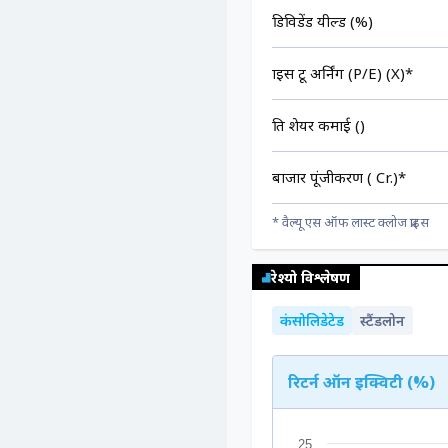
डिविडेंड यील्ड (%)
प्राइस टू अर्निंग (P/E) (X)*
प्रति शेयर कमाई (₹)
बाजार पूंजीकरण (₹ Cr.)*
* वैल्यू एस ऑफ लास्ट क्लोज प्राइस
रेश्यो विश्लेषण
कंसोलिडेटेड
स्टैंडलोन
रिटर्न ऑन इक्विटी (%)
25