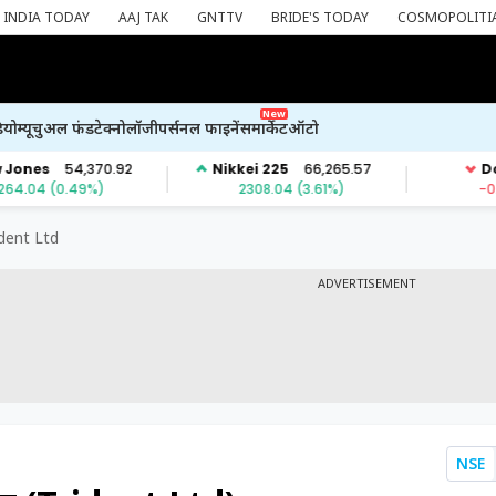
INDIA TODAY
AAJ TAK
GNTTV
BRIDE'S TODAY
COSMOPOLITI
New
ियो
म्यूचुअल फंड
टेक्नोलॉजी
पर्सनल फाइनेंस
मार्केट
ऑटो
ident Ltd
ADVERTISEMENT
NSE