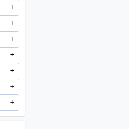
+
+
+
+
+
+
+