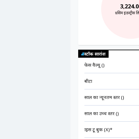
3,224.0
ग्रसिम इंडस्ट्रीस 
स्टॉक सारांश
फेस वैल्यू (₹)
बीटा
साल का न्यूनतम स्तर (₹)
साल का उच्च स्तर (₹)
प्राइस टू बुक (X)*