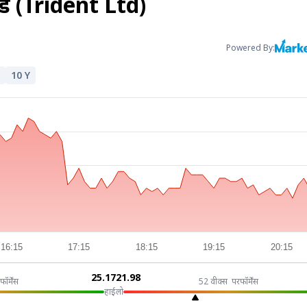
टेड (Trident Ltd)
Powered By:
10 Y
16:15
17:15
18:15
19:15
20:15
₹25.17
₹21.98
फॉर्मेंस
52 वीक्स परफॉर्मेंस
हाई
लो