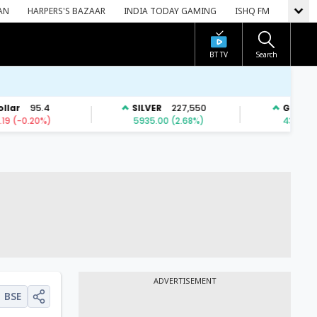
AN
HARPERS'S BAZAAR
INDIA TODAY GAMING
ISHQ FM
BT TV
Search
ADVERTISEMENT
BSE