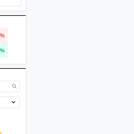
4%
2%