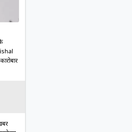
कि
Vishal
 कारोबार
 खबर