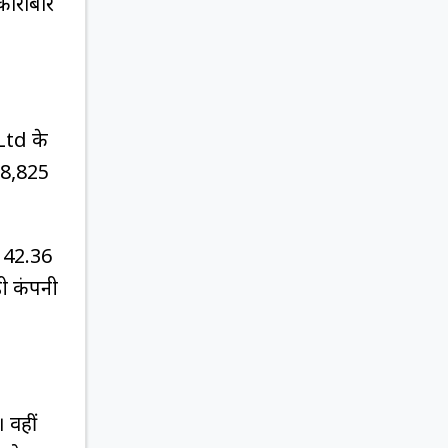
कारोबार
Ltd के
38,825
र 42.36
़ी कंपनी
 वहीं