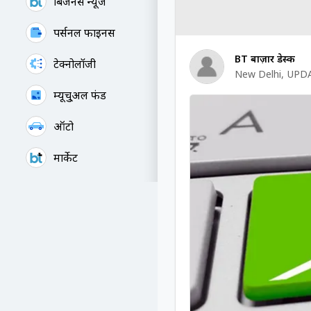
बिजनेस न्यूज
पर्सनल फाइनेंस
BT बाज़ार डेस्क
टेक्नोलॉजी
New Delhi
,
UPDA
म्यूचु्अल फंड
ऑटो
मार्केट