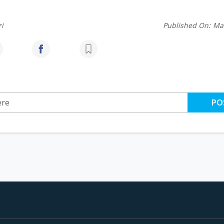
i
Published On:
Mar
PO