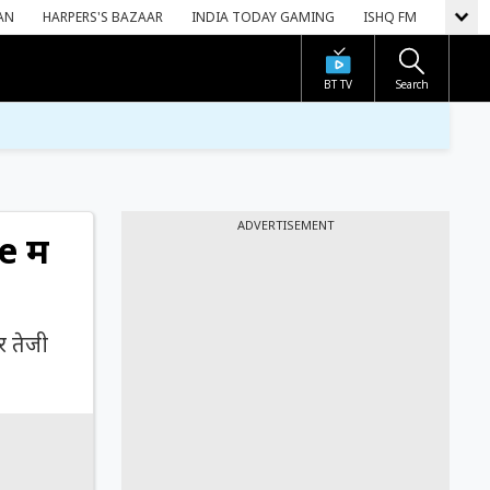
AN
HARPERS'S BAZAAR
INDIA TODAY GAMING
ISHQ FM
BT TV
Search
ADVERTISEMENT
 में
र तेजी