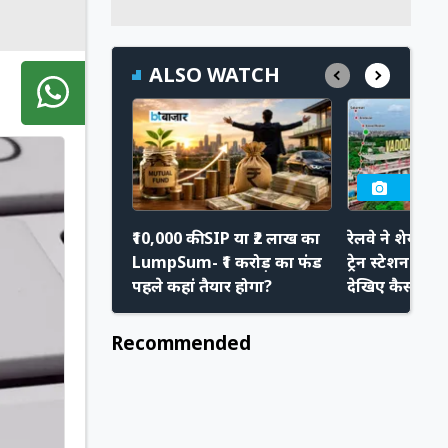
ALSO WATCH
₹10,000 की SIP या ₹2 लाख का
रेलवे ने शेयर की
LumpSum- ₹1 करोड़ का फंड
ट्रेन स्टेशन के नि
पहले कहां तैयार होगा?
देखिए कैसा दिख
Recommended