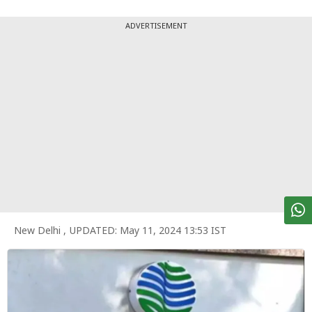
पर्सनल
फाइनेंस
ADVERTISEMENT
टेक्नोलॉजी
म्यूचु्अल
फंड
ऑटो
मार्केट
शेयर
बाज़ार
New Delhi
,
UPDATED:
May 11, 2024 13:53 IST
ट्रेंडिंग
बिजनेस
न्यूज
वीडियो